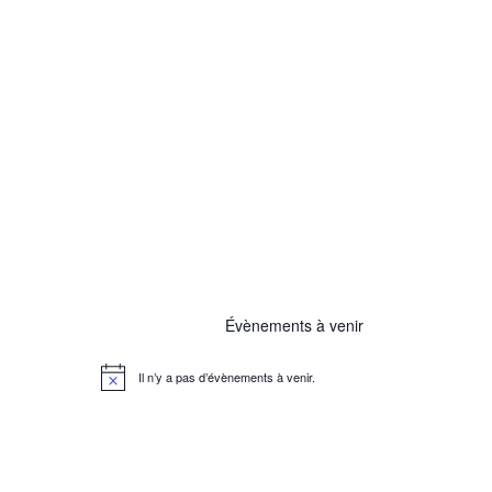
Évènements à venir
Il n’y a pas d’évènements à venir.
N
o
t
i
c
e