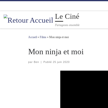
Passer au contenu
Le Ciné
Partageons ensemble
Accueil
»
Films
»
Mon ninja et moi
Mon ninja et moi
par
Ben
|
Publié
25 juin 2020