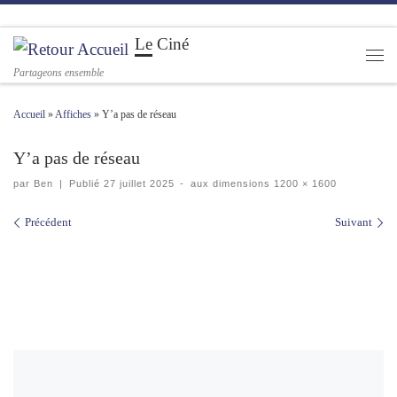
Passer au contenu
Le Ciné
Men
Partageons ensemble
Accueil
»
Affiches
»
Y’a pas de réseau
Y’a pas de réseau
par
Ben
|
Publié
27 juillet 2025
-
aux dimensions
1200 × 1600
Navigation des images
Précédent
Suivant