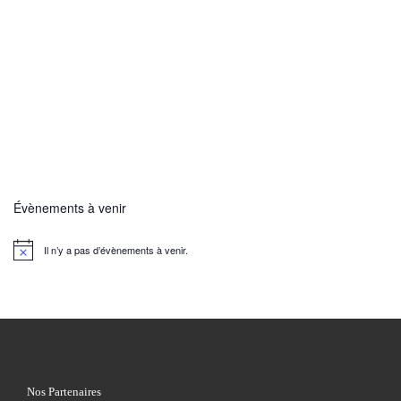
Évènements à venir
Il n’y a pas d’évènements à venir.
N
o
t
i
c
e
Nos Partenaires