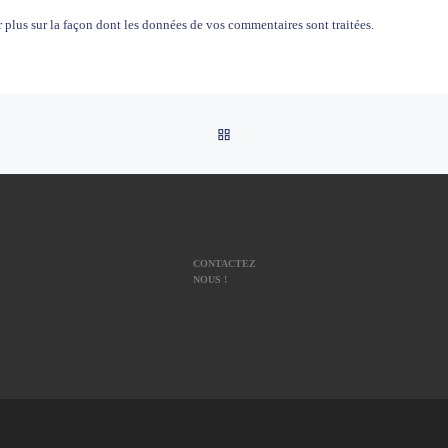
 plus sur la façon dont les données de vos commentaires sont traitées
.
RETOUR À LA LISTE DES AR
CONTACTEZ
NOUS !