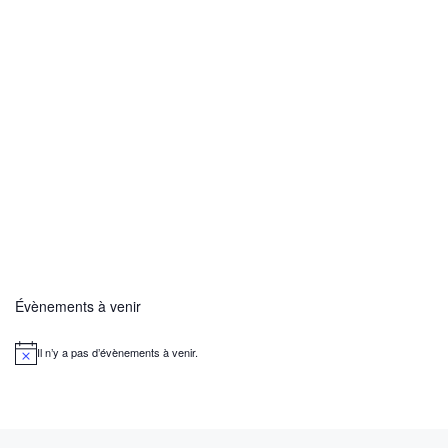
Évènements à venir
Il n’y a pas d’évènements à venir.
N
o
t
i
c
e