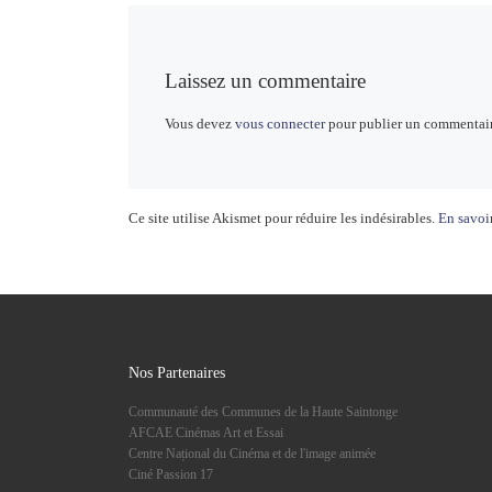
Laissez un commentaire
Vous devez
vous connecter
pour publier un commentair
Ce site utilise Akismet pour réduire les indésirables.
En savoir
Nos Partenaires
Communauté des Communes de la Haute Saintonge
AFCAE Cinémas Art et Essai
Centre Național du Cinéma et de l'image animée
Ciné Passion 17