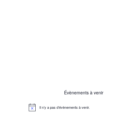
Évènements à venir
Il n’y a pas d’évènements à venir.
N
o
t
i
c
e