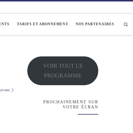
Se
ENTS
TARIFS ET ABONNEMENT
NOS PARTENAIRES
VOIR TOUT LE
PROGRAMME
uivant
PROCHAINEMENT SUR
VOTRE ÉCRAN