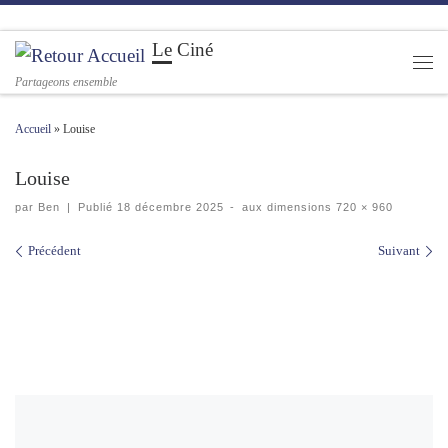
Passer au contenu
Le Ciné
Men
Partageons ensemble
Accueil
»
Louise
Louise
par
Ben
|
Publié
18 décembre 2025
-
aux dimensions
720 × 960
Navigation des images
Précédent
Suivant