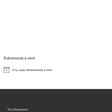
Évènements à venir
Il n’y a pas d’évènements à venir.
N
o
t
i
c
e
Nos Partenaires