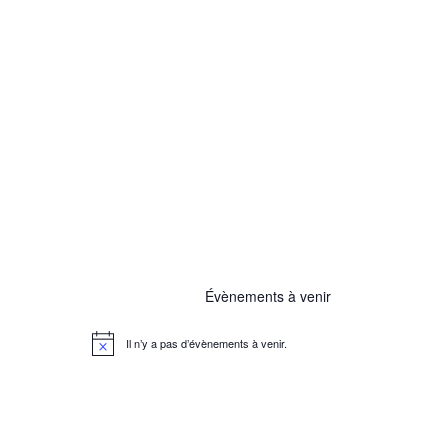
Évènements à venir
Il n’y a pas d’évènements à venir.
N
o
t
i
c
e