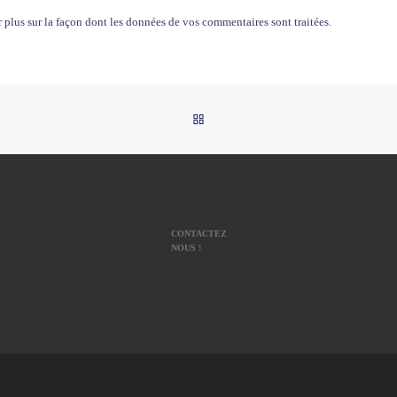
 plus sur la façon dont les données de vos commentaires sont traitées
.
RETOUR À LA LISTE DES AR
CONTACTEZ
NOUS !