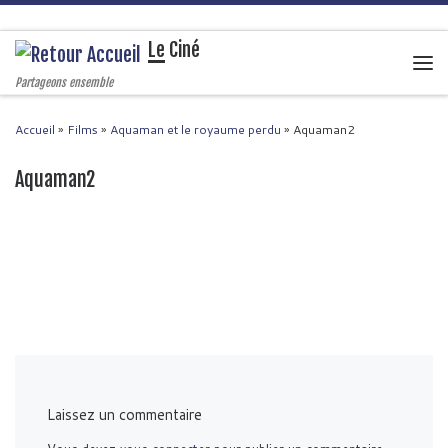
Passer au contenu
Le Ciné
Men
Partageons ensemble
Accueil
»
Films
»
Aquaman et le royaume perdu
»
Aquaman2
Aquaman2
Navigation des images
Laissez un commentaire