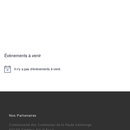
Évènements à venir
Il n’y a pas d’évènements à venir.
N
o
t
i
c
e
Nos Partenaires
Communauté des Communes de la Haute Saintonge
AFCAE Cinémas Art et Essai