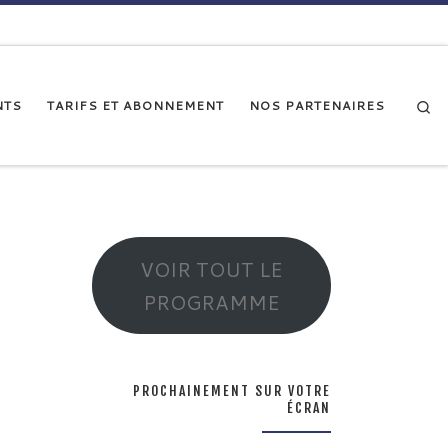
Se
NTS
TARIFS ET ABONNEMENT
NOS PARTENAIRES
VOIR TOUT LE
PROGRAMME
PROCHAINEMENT SUR VOTRE
ÉCRAN