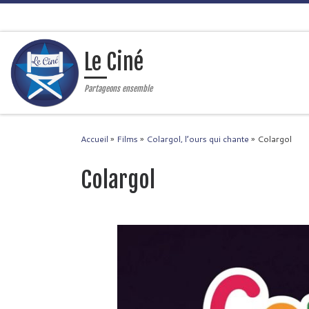
Passer au contenu
Le Ciné
Partageons ensemble
Accueil
»
Films
»
Colargol, l’ours qui chante
»
Colargol
Colargol
Navigation des images