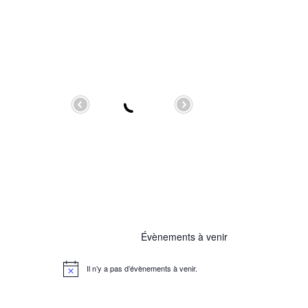
Évènements à venir
Il n’y a pas d’évènements à venir.
N
o
t
i