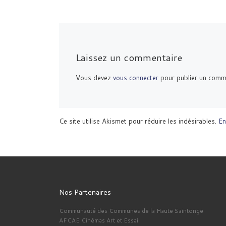
Laissez un commentaire
Vous devez
vous connecter
pour publier un comm
Ce site utilise Akismet pour réduire les indésirables.
En
Nos Partenaires
Communauté des Communes de la Haute Saintonge
AFCAE Cinémas Art et Essai