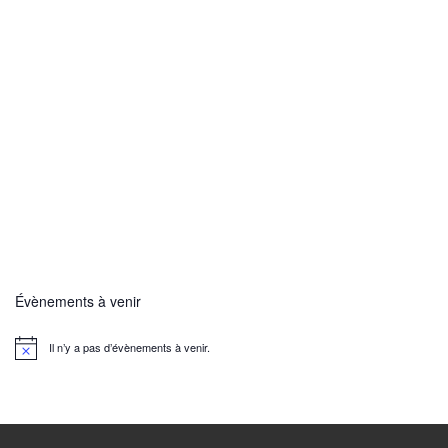
Évènements à venir
Il n’y a pas d’évènements à venir.
N
o
t
i
c
e