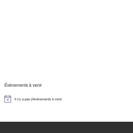
Évènements à venir
Il n’y a pas d’évènements à venir.
N
o
t
i
c
e