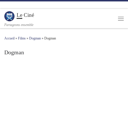
Passer au contenu
Le Ciné
Men
Partageons ensemble
Accueil
»
Films
»
Dogman
»
Dogman
Dogman
Navigation des images