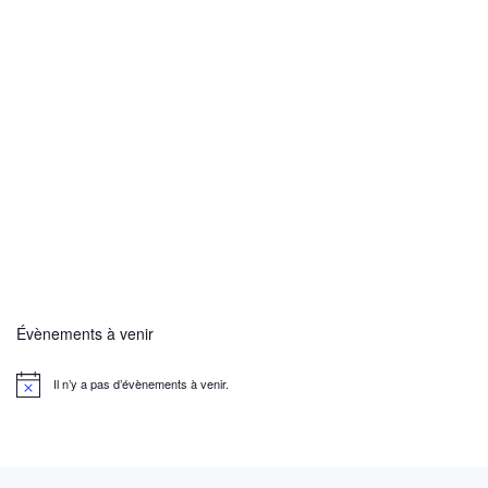
Évènements à venir
Il n’y a pas d’évènements à venir.
N
o
t
i
c
e