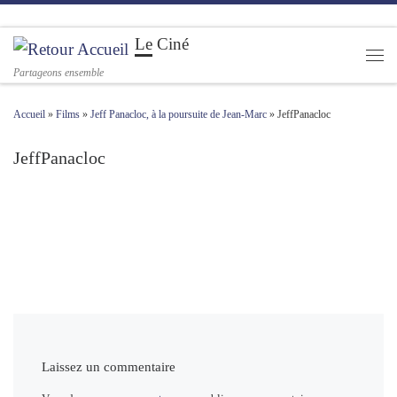
Passer au contenu
Le Ciné
Men
Partageons ensemble
Accueil
»
Films
»
Jeff Panacloc, à la poursuite de Jean-Marc
»
JeffPanacloc
JeffPanacloc
Navigation des images
Laissez un commentaire