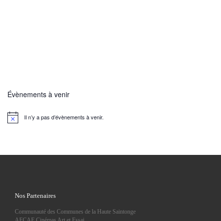
Évènements à venir
Il n’y a pas d’évènements à venir.
N
o
t
i
c
e
Nos Partenaires
Communauté des Communes de la Haute Saintonge
AFCAE Cinémas Art et Essai