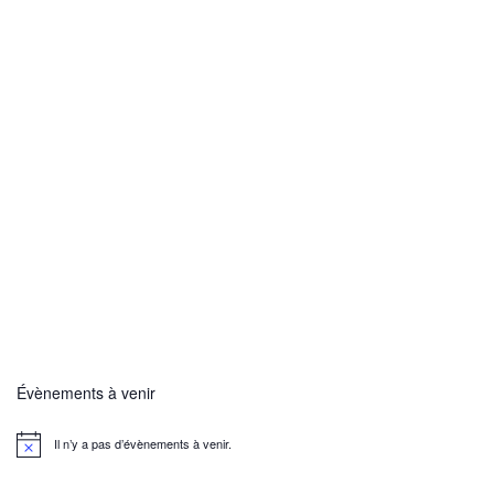
Évènements à venir
Il n’y a pas d’évènements à venir.
N
o
t