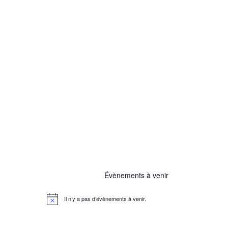
Évènements à venir
Il n’y a pas d’évènements à venir.
N
o
t
i