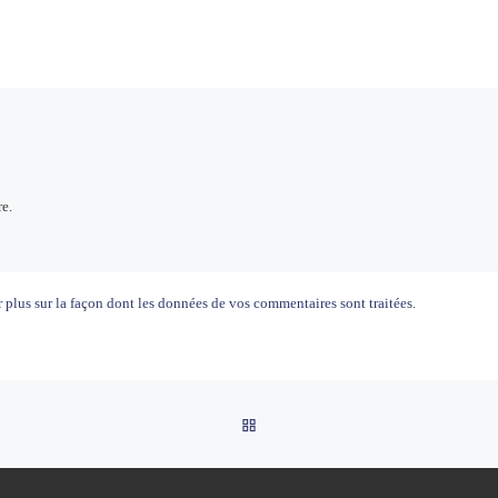
e.
 plus sur la façon dont les données de vos commentaires sont traitées
.
RETOUR À LA LISTE DES AR