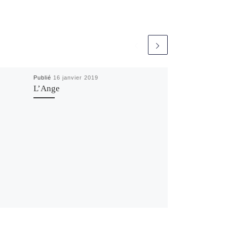
c
e
Publié
16 janvier 2019
L’Ange