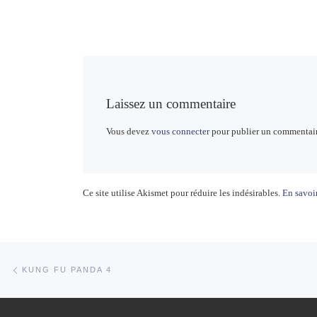
Laissez un commentaire
Vous devez
vous connecter
pour publier un commentair
Ce site utilise Akismet pour réduire les indésirables.
En savoir
Parcourir les articles
Article précédent
KUNG FU PANDA 4