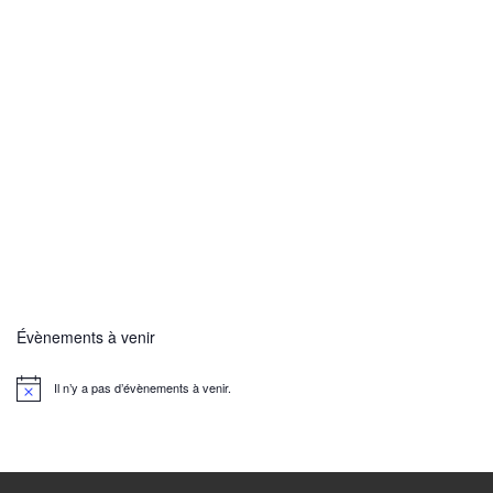
Évènements à venir
Il n’y a pas d’évènements à venir.
N
o
t
i
c
e