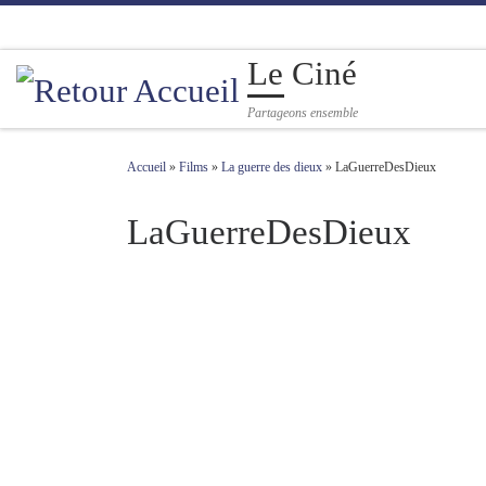
Passer au contenu
Le Ciné
Partageons ensemble
Accueil
»
Films
»
La guerre des dieux
»
LaGuerreDesDieux
LaGuerreDesDieux
Navigation des images