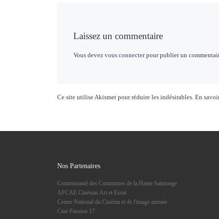
Laissez un commentaire
Vous devez
vous connecter
pour publier un commentair
Ce site utilise Akismet pour réduire les indésirables.
En savoir
Nos Partenaires
Communauté des Communes de la Haute Saintonge
AFCAE Cinémas Art et Essai
Centre Național du Cinéma et de l'image animée
Ciné Passion 17