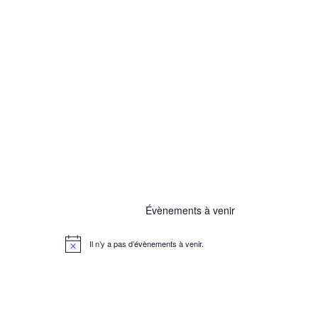
Évènements à venir
Il n’y a pas d’évènements à venir.
N
o
t
i
c
e