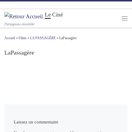
Passer au contenu
Le Ciné
Men
Partageons ensemble
Accueil
»
Films
»
LA PASSAGÈRE
»
LaPassagère
LaPassagère
Navigation des images
Laissez un commentaire