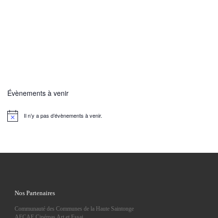
Évènements à venir
Il n’y a pas d’évènements à venir.
N
o
t
i
c
e
Nos Partenaires
Communauté des Communes de la Haute Saintonge
AFCAE Cinémas Art et Essai