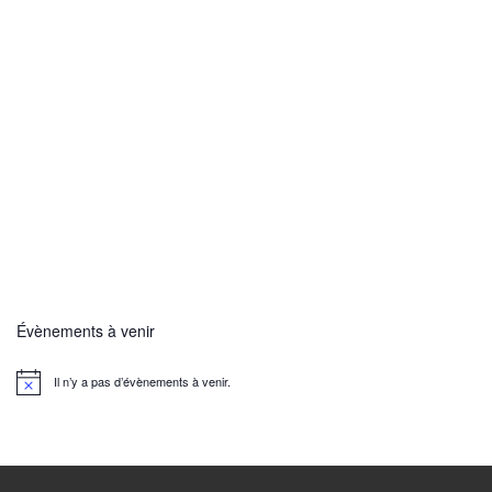
Évènements à venir
Il n’y a pas d’évènements à venir.
N
o
t
i
c
e