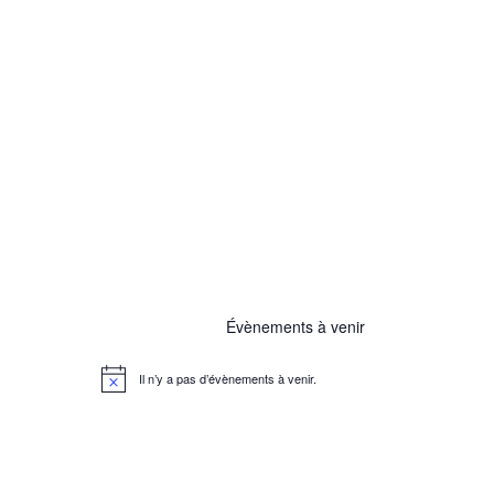
Évènements à venir
Il n’y a pas d’évènements à venir.
N
o
t
i
c
e