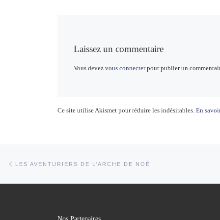
Laissez un commentaire
Vous devez
vous connecter
pour publier un commentair
Ce site utilise Akismet pour réduire les indésirables.
En savoir
Parcourir les articles
Article précédent
LES AVENTURIERS DE L’ARCHE DE NOÉ
Nos Partenaires