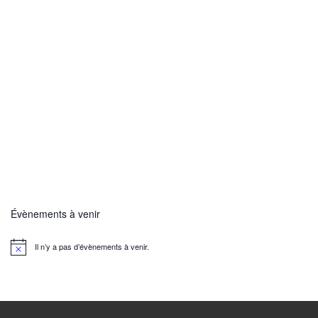
Évènements à venir
Il n’y a pas d’évènements à venir.
N
o
t
i
c
e