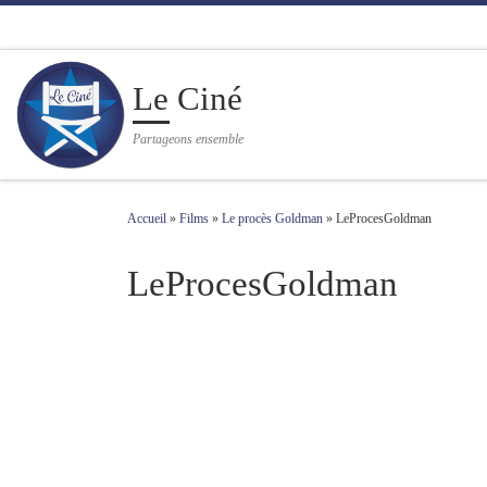
Passer au contenu
Le Ciné
Partageons ensemble
Accueil
»
Films
»
Le procès Goldman
»
LeProcesGoldman
LeProcesGoldman
Navigation des images