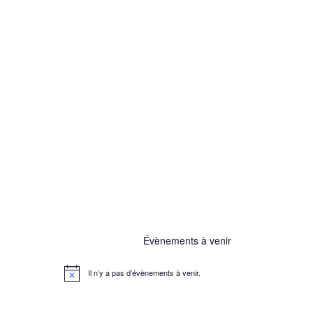
Évènements à venir
Il n’y a pas d’évènements à venir.
N
o
t
i