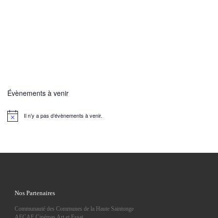
Évènements à venir
Il n’y a pas d’évènements à venir.
N
o
t
i
c
e
Nos Partenaires
Communauté des Communes de la Haute Saintonge
AFCAE Cinémas Art et Essai