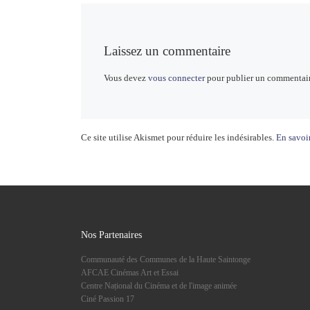
Laissez un commentaire
Vous devez
vous connecter
pour publier un commentair
Ce site utilise Akismet pour réduire les indésirables.
En savoir
Nos Partenaires
Communauté des Communes de la Haute Saintonge
AFCAE Cinémas Art et Essai
Centre Național du Cinéma et de l'image animée
Ciné Passion 17