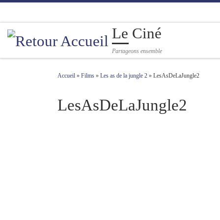
Passer au contenu
Le Ciné
Partageons ensemble
Accueil
»
Films
»
Les as de la jungle 2
»
LesAsDeLaJungle2
LesAsDeLaJungle2
Navigation des images