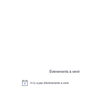
Évènements à venir
Il n’y a pas d’évènements à venir.
N
o
t
i
c
e