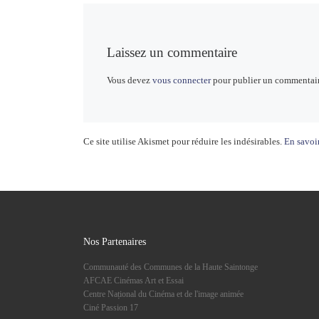
Laissez un commentaire
Vous devez
vous connecter
pour publier un commentair
Ce site utilise Akismet pour réduire les indésirables.
En savoir
Nos Partenaires
Communauté des Communes de la Haute Saintonge
AFCAE Cinémas Art et Essai
Centre Național du Cinéma et de l'image animée
Ciné Passion 17