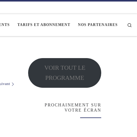
Se
ENTS
TARIFS ET ABONNEMENT
NOS PARTENAIRES
VOIR TOUT LE
PROGRAMME
uivant
PROCHAINEMENT SUR
VOTRE ÉCRAN