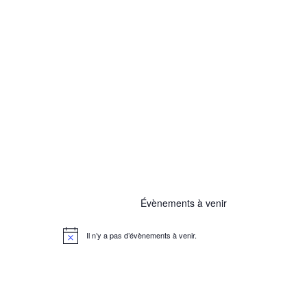
Évènements à venir
Il n’y a pas d’évènements à venir.
N
o
t
i
c
e