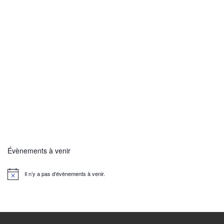
Évènements à venir
Il n’y a pas d’évènements à venir.
N
o
t
i
c
e