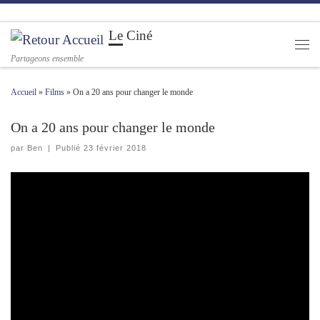
Passer au contenu
Le Ciné
Men
Partageons ensemble
Accueil
»
Films
»
On a 20 ans pour changer le monde
On a 20 ans pour changer le monde
par
Ben
|
Publié
23 février 2018