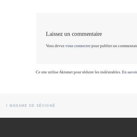
Laissez un commentaire
Vous devez
vous connecter
pour publier un commentair
Ce site utilise Akismet pour réduire les indésirables.
En savoir
Parcourir les articles
Article précédent
MADAME DE SÉVIGNÉ