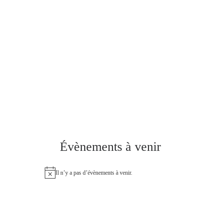
Évènements à venir
Il n’y a pas d’évènements à venir.
N
o
t
i
c