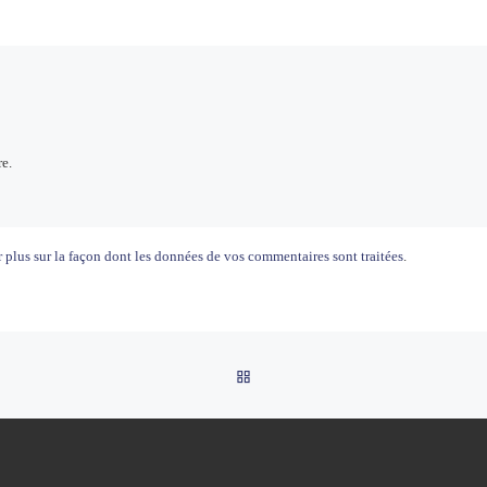
e.
 plus sur la façon dont les données de vos commentaires sont traitées
.
RETOUR À LA LISTE DES AR