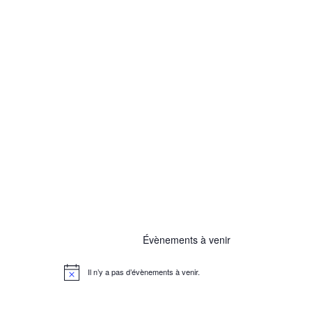
Évènements à venir
Il n’y a pas d’évènements à venir.
N
o
t
i