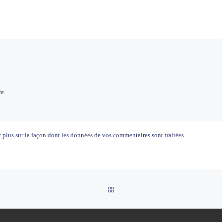
e.
 plus sur la façon dont les données de vos commentaires sont traitées
.
RETOUR À LA LISTE DES AR