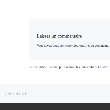
Laissez un commentaire
Vous devez
vous connecter
pour publier un commentair
Ce site utilise Akismet pour réduire les indésirables.
En savoir
Parcourir les articles
Article précédent
MAKING OF