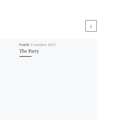
c
e
Publié
3 octobre 2017
The Party