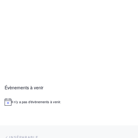
Évènements à venir
Il n’y a pas d’évènements à venir.
N
o
t
i
c
e
Parcourir les articles
Article précédent
INSÉPARABLE