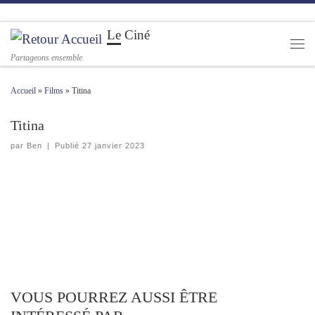
Passer au contenu
Le Ciné
Men
Partageons ensemble
Accueil
»
Films
»
Titina
Titina
par
Ben
|
Publié
27 janvier 2023
VOUS POURREZ AUSSI ÊTRE